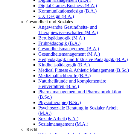
Digital Management (M.A.)
Digital Games Business (B.A.)
Kommunikationsdesign (B.A.)
UX-Design (B.A.)
Gesundheit und Soziales
Angewandte Gesundheits- und
Therapiewissenschaften (M.A.)
Berufspädagogik (M.A.)
Frühpädagogik (B.A.)
Gesundheitsmanagement (B.A.)
Gesundheitsmanagement (M.A.)
Heilpädagogik und Inklusive Pädagogik (B.A.)
Kindheitspädagogik (B.A.)
Medical Fitness & Athletic Management (B.Sc.)
Medizinalfachberufe (B.A.)
Naturheilkunde und komplementäre
Heilverfahren (B.Sc.)
Pharmamanagement und Pharmaproduktion
(B.Sc.)
Physiotherapie (B.Sc.)
Psychosoziale Beratung in Sozialer Arbeit
(M.A.)
Soziale Arbeit (B.A.)
Sozialmanagement (M.A.)
Recht