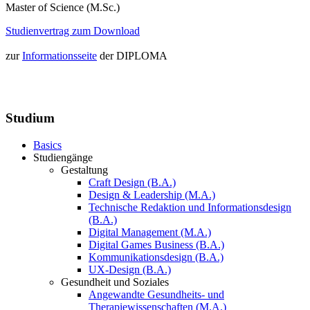
Master of Science (M.Sc.)
Studienvertrag zum Download
zur
Informationsseite
der DIPLOMA
Studium
Basics
Studiengänge
Gestaltung
Craft Design (B.A.)
Design & Leadership (M.A.)
Technische Redaktion und Informationsdesign
(B.A.)
Digital Management (M.A.)
Digital Games Business (B.A.)
Kommunikationsdesign (B.A.)
UX-Design (B.A.)
Gesundheit und Soziales
Angewandte Gesundheits- und
Therapiewissenschaften (M.A.)