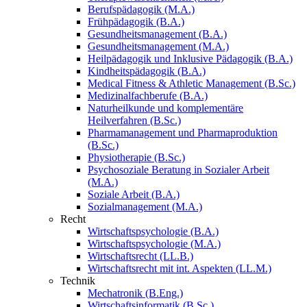
Berufspädagogik (M.A.)
Frühpädagogik (B.A.)
Gesundheitsmanagement (B.A.)
Gesundheitsmanagement (M.A.)
Heilpädagogik und Inklusive Pädagogik (B.A.)
Kindheitspädagogik (B.A.)
Medical Fitness & Athletic Management (B.Sc.)
Medizinalfachberufe (B.A.)
Naturheilkunde und komplementäre
Heilverfahren (B.Sc.)
Pharmamanagement und Pharmaproduktion
(B.Sc.)
Physiotherapie (B.Sc.)
Psychosoziale Beratung in Sozialer Arbeit
(M.A.)
Soziale Arbeit (B.A.)
Sozialmanagement (M.A.)
Recht
Wirtschaftspsychologie (B.A.)
Wirtschaftspsychologie (M.A.)
Wirtschaftsrecht (LL.B.)
Wirtschaftsrecht mit int. Aspekten (LL.M.)
Technik
Mechatronik (B.Eng.)
Wirtschaftsinformatik (B.Sc.)