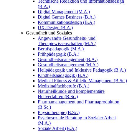
Technische Redaktion und Informationsdesign
(B.A.)
Digital Management (M.A.)
Digital Games Business (B.A.)
Kommunikationsdesign (B.A.)
UX-Design (B.A.)
Gesundheit und Soziales
Angewandte Gesundheits- und
Therapiewissenschaften (M.A.)
Berufspädagogik (M.A.)
Frühpädagogik (B.A.)
Gesundheitsmanagement (B.A.)
Gesundheitsmanagement (M.A.)
Heilpädagogik und Inklusive Pädagogik (B.A.)
Kindheitspädagogik (B.A.)
Medical Fitness & Athletic Management (B.Sc.)
Medizinalfachberufe (B.A.)
Naturheilkunde und komplementäre
Heilverfahren (B.Sc.)
Pharmamanagement und Pharmaproduktion
(B.Sc.)
Physiotherapie (B.Sc.)
Psychosoziale Beratung in Sozialer Arbeit
(M.A.)
Soziale Arbeit (B.A.)